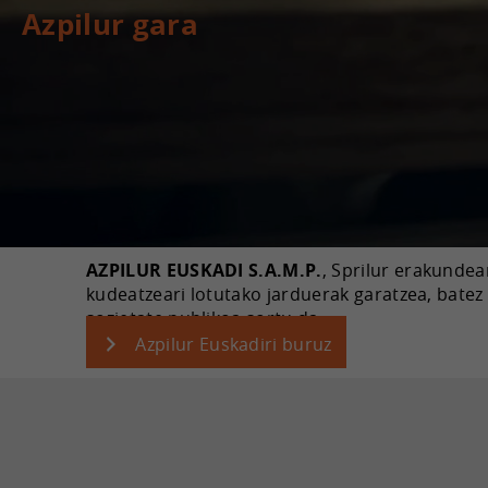
Azpilur gara
AZPILUR EUSKADI S.A.M.P.
, Sprilur erakunde
kudeatzeari lotutako jarduerak garatzea, batez
sozietate publikoa sortu da.
Azpilur Euskadiri buruz