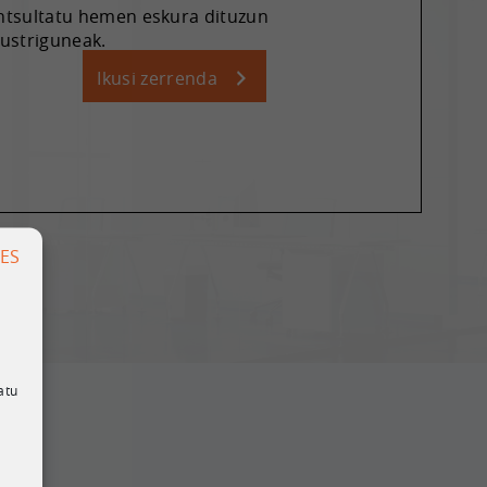
ntsultatu hemen eskura dituzun
ustriguneak.
Ikusi zerrenda
ES
atu