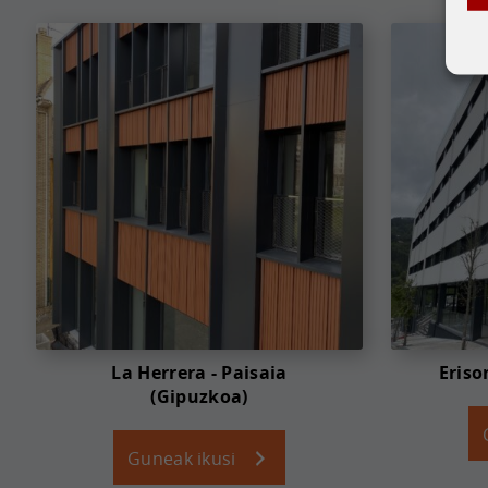
La Herrera - Paisaia
Eriso
(Gipuzkoa)
Guneak ikusi