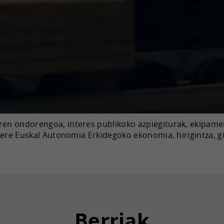
aren ondorengoa, interes publikoko azpiegiturak, ekipame
 ere Euskal Autonomia Erkidegoko ekonomia, hirigintza, gi
Berriak