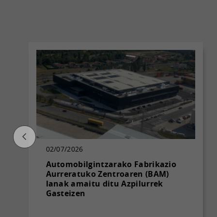
02/07/2026
Automobilgintzarako Fabrikazio
Aurreratuko Zentroaren (BAM)
lanak amaitu ditu Azpilurrek
Gasteizen