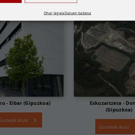
Ohar legala
Datuen babesa
no - Eibar (Gipuzkoa)
Eskuzaitzeta - Do
(Gipuzkoa)
Guneak ikusi
Guneak ikusi