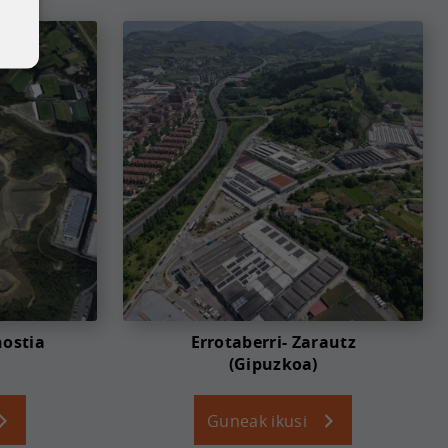
nostia
Errotaberri- Zarautz
(Gipuzkoa)
Guneak ikusi