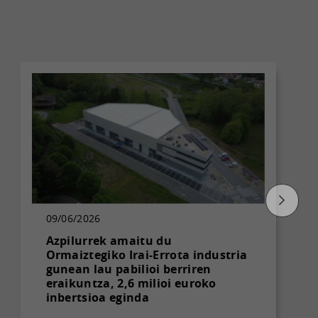
09/06/2026
Azpilurrek amaitu du
Ormaiztegiko Irai-Errota industria
gunean lau pabilioi berriren
eraikuntza, 2,6 milioi euroko
inbertsioa eginda