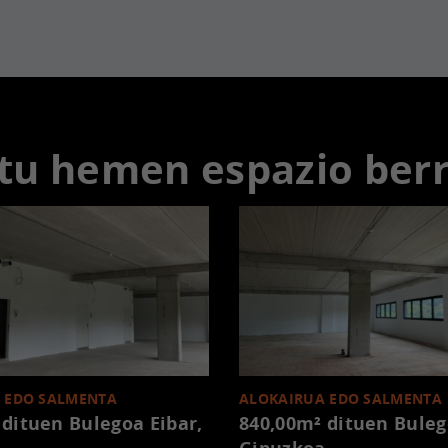
tu hemen espazio ber
 EDO SALMENTA
ALOKAIRUA EDO SALMENTA
 dituen Bulegoa
Eibar,
840,00m² dituen Bule