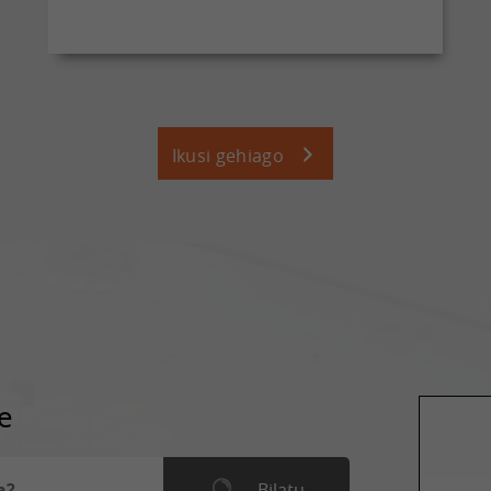
Ikusi gehiago
e
Bilatu