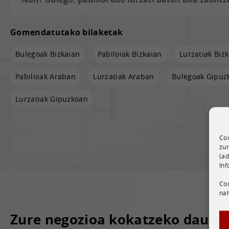
Gomendatutako bilaketak
Bulegoak Bizkaian
Pabiloiak Bizkaian
Lurzatiak Biz
Pabiloiak Araban
Lurzatiak Araban
Bulegoak Gipuz
Lurzatiak Gipuzkoan
Coo
zur
(ad
Inf
Coo
nah
Zure negozioa kokatzeko dauzk