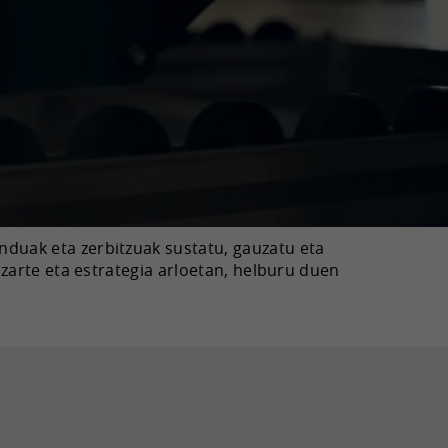
nduak eta zerbitzuak sustatu, gauzatu eta
zarte eta estrategia arloetan, helburu duen