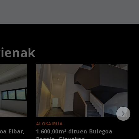
rienak
ALOKAIRUA
goa
Eibar,
1.600,00m² dituen Bulegoa