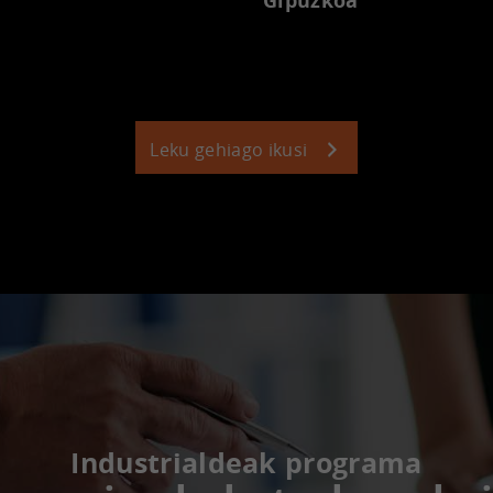
a
Gipuzkoa
Leku gehiago ikusi
Industrialdeak programa