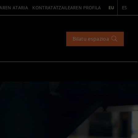
AREN ATARIA
KONTRATATZAILEAREN PROFILA
EU
ES
Bilatu espazioa