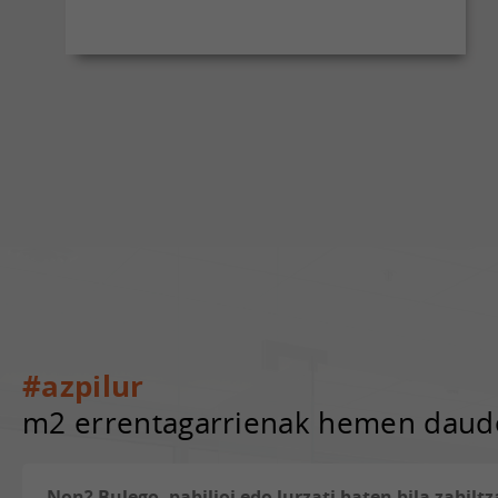
#azpilur
m2 errentagarrienak hemen daud