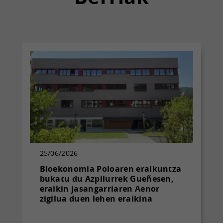
25/06/2026
Bioekonomia Poloaren eraikuntza
bukatu du Azpilurrek Gueñesen,
eraikin jasangarriaren Aenor
zigilua duen lehen eraikina