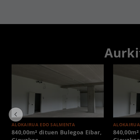
Aurki
ALOKAIRUA EDO SALMENTA
ALOKAIRUA
840,00m² dituen Bulegoa
Eibar,
840,00m²